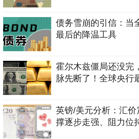
政府逼着印钞买债
债务雪崩的引信：当
最后的降温工具
霍尔木兹僵局还没完
脉先断了！全球央行
组合拳正在路上
英镑/美元分析：汇价
撑逐步走强、阻力位