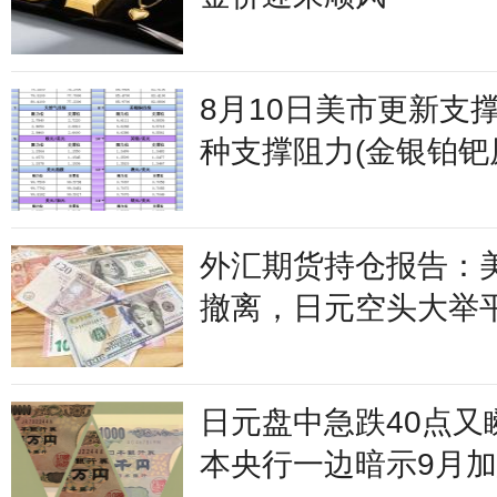
8月10日美市更新支
种支撑阻力(金银铂
及十大货币对)
外汇期货持仓报告：
撤离，日元空头大举
日元盘中急跌40点又
本央行一边暗示9月