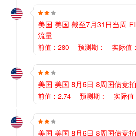
美国 美国 截至7月31日当周 
流量
前值：
280
预测期：
实际值
美国 美国 8月6日 8周国债竞
前值：
2.74
预测期：
实际值
美国 美国 8月6日 8周国债竞