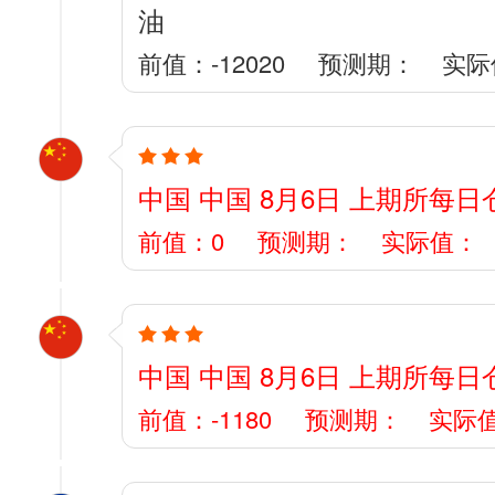
油
前值：
-12020
预测期：
实际
中国 中国 8月6日 上期所每日
前值：
0
预测期：
实际值：
中国 中国 8月6日 上期所每日
前值：
-1180
预测期：
实际值