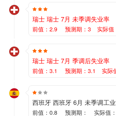
瑞士 瑞士 7月 未季调失业率
前值：
2.9
预测期：
3
实际值
瑞士 瑞士 7月 季调后失业率
前值：
3.1
预测期：
3.1
实际
西班牙 西班牙 6月 未季调工
前值：
0.8
预测期：
实际值