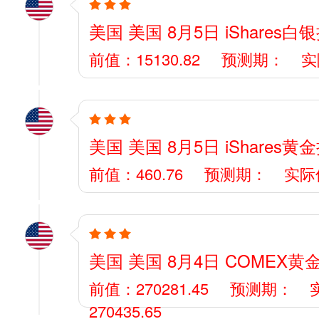
美国 美国 8月5日 iShares
前值：
15130.82
预测期：
实
美国 美国 8月5日 iShares
前值：
460.76
预测期：
实际
美国 美国 8月4日 COMEX
前值：
270281.45
预测期：
实
270435.65