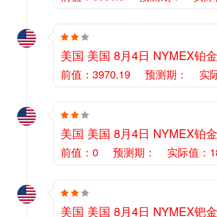
美国 美国 8月4日 NYMEX
前值：
3970.19
预测期：
实际
美国 美国 8月4日 NYMEX
前值：
0
预测期：
实际值：
1
美国 美国 8月4日 NYMEX