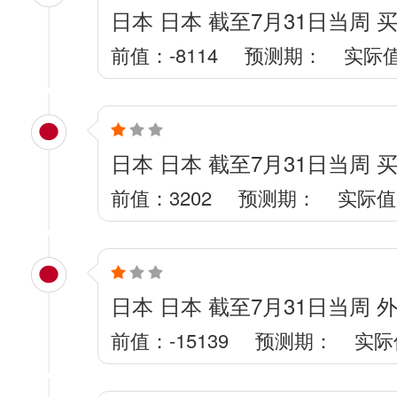
日本 日本 截至7月31日当周 
前值：
-8114
预测期：
实际值
日本 日本 截至7月31日当周 
前值：
3202
预测期：
实际值
日本 日本 截至7月31日当周 
前值：
-15139
预测期：
实际