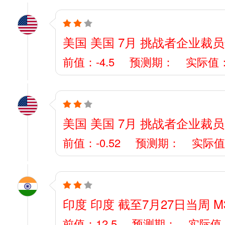
美国 美国 7月 挑战者企业裁
前值：
-4.5
预测期：
实际值
美国 美国 7月 挑战者企业裁
前值：
-0.52
预测期：
实际值
印度 印度 截至7月27日当周 
前值：
12.5
预测期：
实际值