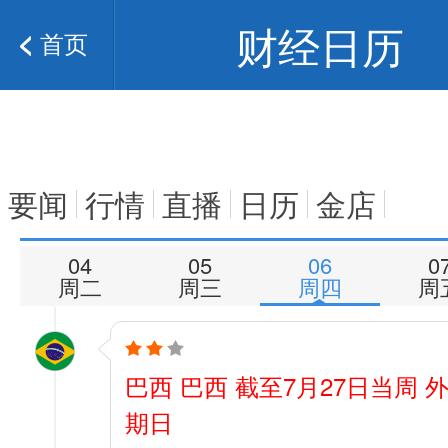
财经日历
首页
要闻
行情
直播
日历
金店
04
05
06
0
周二
周三
周四
周
巴西 巴西 截至7月27日当周 
期日